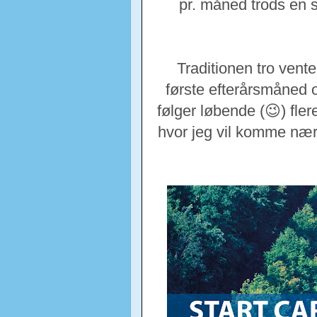
pr. måned trods en 
Traditionen tro vent
første efterårsmåned o
følger løbende (😉) fle
hvor jeg vil komme nær