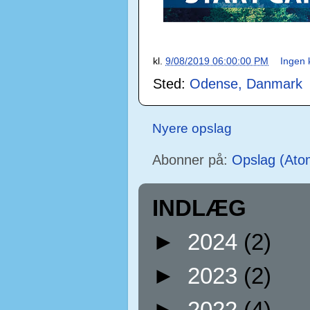
kl.
9/08/2019 06:00:00 PM
Ingen
Sted:
Odense, Danmark
Nyere opslag
Abonner på:
Opslag (Ato
INDLÆG
►
2024
(2)
►
2023
(2)
►
2022
(4)