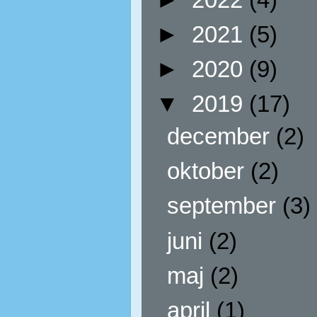
►
2021
(5)
►
2020
(9)
▼
2019
(17)
december
(2)
oktober
(2)
september
(3)
juni
(2)
maj
(2)
april
(1)