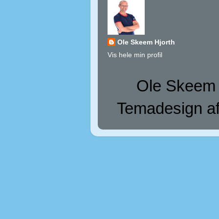
Ole Skeem Hjorth
Vis hele min profil
Ole Skeem H
Temadesign af