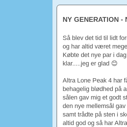
NY GENERATION -
Så blev det tid til lidt f
og har altid været mege
Købte det nye par i da
klar.....jeg er glad 😊
Altra Lone Peak 4 har f
behagelig blødhed på a
sålen gav mig et godt
s
den nye mellemsål ga
samt trådte på sten i 
altid god og så har Alt