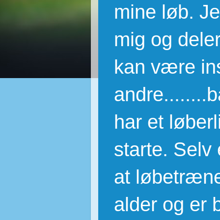
mine løb. J
mig og deler
kan være ins
andre.......
har et løber
starte. Selv 
at løbetræne 
alder og er b