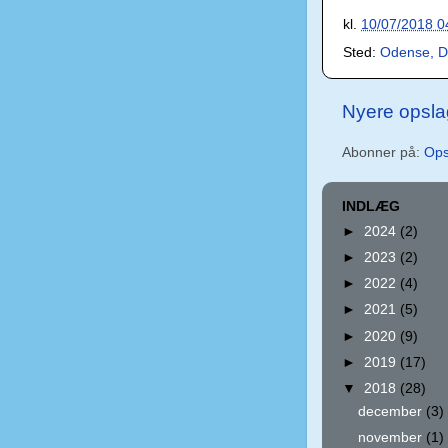
kl.
10/07/2018 0
Sted:
Odense, 
Nyere opsla
Abonner på:
Ops
INDLÆG
►
2024
(2)
►
2023
(2)
►
2022
(4)
►
2021
(5)
►
2020
(9)
►
2019
(17)
▼
2018
(28)
december
(3)
november
(1)