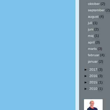
oktober
(2)
september
(2
august
(4)
juli
(1)
juni
(2)
maj
(1)
april
(3)
marts
(3)
februar
(4)
januar
(2)
►
2017
(3)
►
2016
(3)
►
2015
(1)
►
2010
(1)