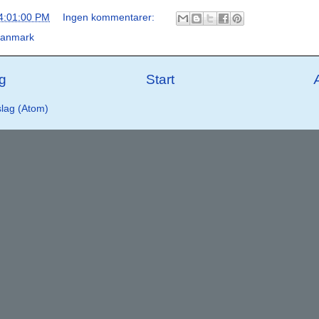
4:01:00 PM
Ingen kommentarer:
Danmark
g
Start
lag (Atom)