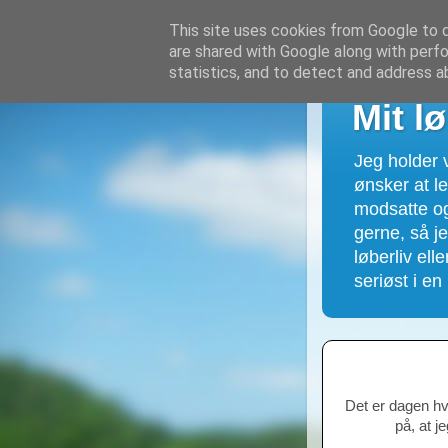
This site uses cookies from Google to de
are shared with Google along with perfo
statistics, and to detect and address a
Mit lø
Jeg holder v
ønsker at l
modsatte og
gerne, så j
løberliv ell
seriøst i en 
Det er dagen hvo
på, at j