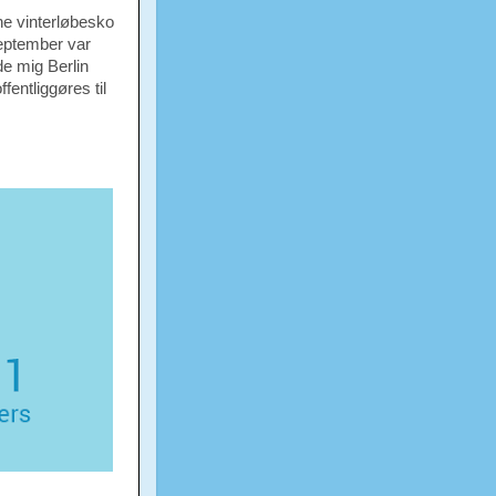
ine vinterløbesko
September var
de mig Berlin
fentliggøres til