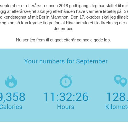
l september er efterårssæsonen 2018 godt igang. Jeg har skiftet til m
ngig af efterårsvejret skal jeg efterhånden have varmere løbetøj på. 
tro kendetegnet af mit Berlin Marathon. Den 17. oktober skal jeg tilmel
g kan så kun krydse fingre for, at blive udtrukket i lodtrækning der of
december.
Nu ser jeg frem til et godt efterår og nogle gode løb.