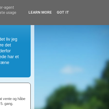
ser-agent
rate usage
LEARN MORE
GOT IT
et liv jeg
re det
derfor
ede har et
træne
 at vente og håbe
 5. gang.