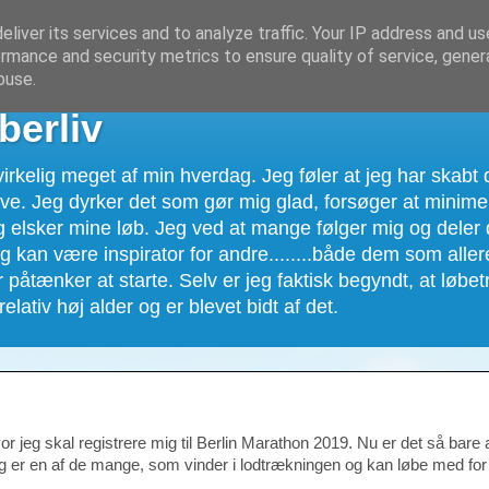
liver its services and to analyze traffic. Your IP address and u
rmance and security metrics to ensure quality of service, gene
buse.
berliv
irkelig meget af min hverdag. Jeg føler at jeg har skabt d
eve. Jeg dyrker det som gør mig glad, forsøger at minime
 elsker mine løb. Jeg ved at mange følger mig og deler 
eg kan være inspirator for andre........både dem som aller
er påtænker at starte. Selv er jeg faktisk begyndt, at løbe
relativ høj alder og er blevet bidt af det.
r jeg skal registrere mig til Berlin Marathon 2019. Nu er det så bare
eg er en af de mange, som vinder i lodtrækningen og kan løbe med for