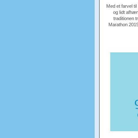
Med et farvel ti
og lidt afhæ
traditionen 
Marathon 2019 o