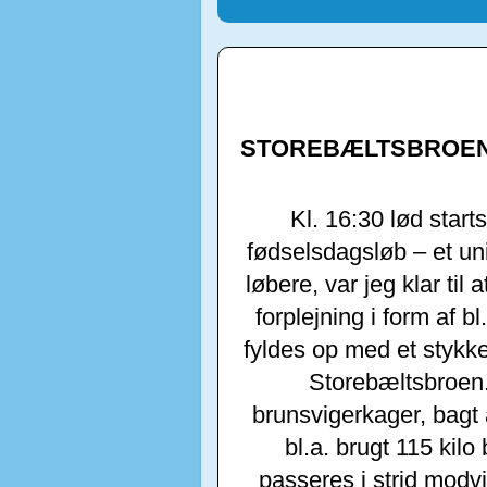
STOREBÆLTSBROEN
Kl. 16:30 lød start
fødselsdagsløb – et u
løbere, var jeg klar ti
forplejning i form af 
fyldes op med et styk
Storebæltsbroen.
brunsvigerkager, bagt 
bl.a. brugt 115 kilo
passeres i strid modv