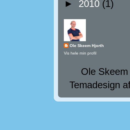
►
2010
(1)
Ole Skeem Hjorth
Vis hele min profil
Ole Skeem H
Temadesign af