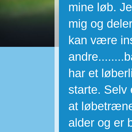
mine løb. J
mig og deler
kan være ins
andre.......
har et løber
starte. Selv 
at løbetræne 
alder og er b